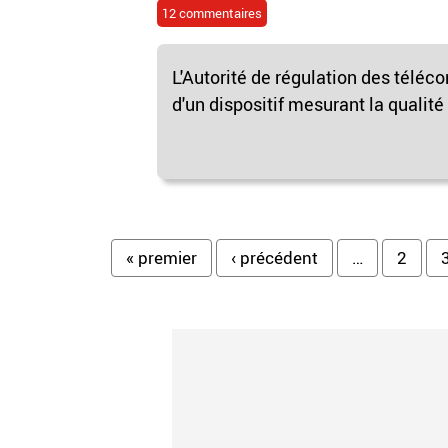
12 commentaires
L'Autorité de régulation des téléc
d'un dispositif mesurant la qualité d
Pages
« premier
‹ précédent
…
2