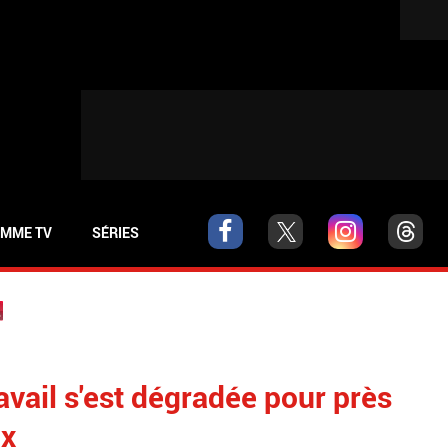
MME TV
SÉRIES
ravail s'est dégradée pour près
ix