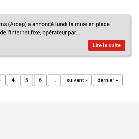
oms (Arcep) a annoncé lundi la mise en place
e l'internet fixe, opérateur par...
Lire la suite
3
4
5
6
…
suivant ›
dernier »