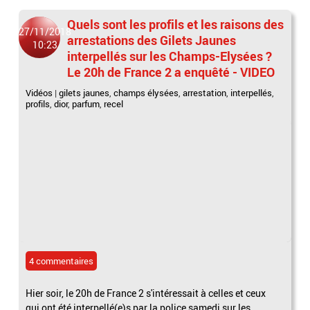
Quels sont les profils et les raisons des
27/11/2018
arrestations des Gilets Jaunes
10:23
interpellés sur les Champs-Elysées ?
Le 20h de France 2 a enquêté - VIDEO
Vidéos
|
gilets jaunes
,
champs élysées
,
arrestation
,
interpellés
,
profils
,
dior
,
parfum
,
recel
4 commentaires
Hier soir, le 20h de France 2 s'intéressait à celles et ceux
qui ont été interpellé(e)s par la police samedi sur les...