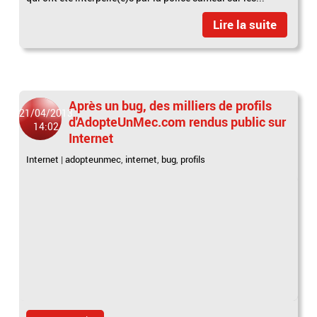
Lire la suite
Après un bug, des milliers de profils
21/04/2013
d'AdopteUnMec.com rendus public sur
14:02
Internet
Internet
|
adopteunmec
,
internet
,
bug
,
profils