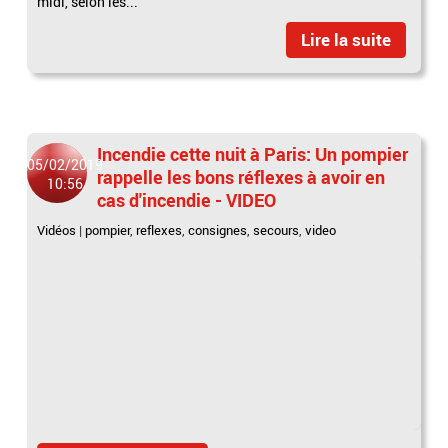
midi, selon les...
Lire la suite
Incendie cette nuit à Paris: Un pompier
05/02/2019
rappelle les bons réflexes à avoir en
10:56
cas d'incendie - VIDEO
Vidéos
|
pompier
,
reflexes
,
consignes
,
secours
,
video