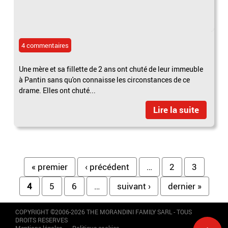
4 commentaires
Une mère et sa fillette de 2 ans ont chuté de leur immeuble
à Pantin sans qu'on connaisse les circonstances de ce
drame. Elles ont chuté...
Lire la suite
Pages
« premier
‹ précédent
…
2
3
4
5
6
…
suivant ›
dernier »
COPYRIGHT ©2006-2026 THE MORANDINI FAMILY SARL - TOUS
DROITS RESERVES
Mentions légales
Politique cookies