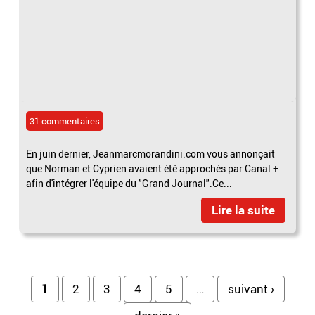
31 commentaires
En juin dernier, Jeanmarcmorandini.com vous annonçait
que Norman et Cyprien avaient été approchés par Canal +
afin d'intégrer l'équipe du "Grand Journal".Ce...
Lire la suite
Pages
1
2
3
4
5
…
suivant ›