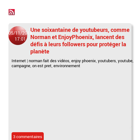
Une soixantaine de youtubeurs, comme
05/11/2018
Norman et EnjoyPhoenix, lancent des
17:01
défis à leurs followers pour protéger la
planète
Internet
|
norman fait des vidéos
,
enjoy phoenix
,
youtubers
,
youtube
,
campagne
,
on est pret
,
environnement
3 commentaires