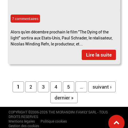
7 commentaires
Alors qu'en décembre prochain le film "The Dying of the
light" sortira aux Etats-Unis, Paul Schrader, le réalisateur,
Nicolas Winding Refn, le producteur, et...
Lire la suite
Pages
1
2
3
4
5
…
suivant ›
dernier »
COPYRIGHT ©2006-2026 THE MORANDINI FAMILY SARL - TOUS
DROITS RESERVES
Mentions légales
Politique cookies
Gestion des cookies