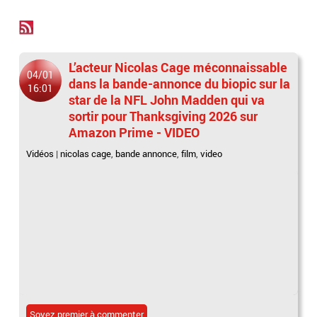
L’acteur Nicolas Cage méconnaissable
04/01
dans la bande-annonce du biopic sur la
16:01
star de la NFL John Madden qui va
sortir pour Thanksgiving 2026 sur
Amazon Prime - VIDEO
Vidéos
|
nicolas cage
,
bande annonce
,
film
,
video
Soyez premier à commenter