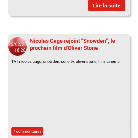
Lire la suite
Nicolas Cage rejoint "Snowden", le
25/02/2015
prochain film d'Oliver Stone
18:28
TV
|
nicolas cage
,
snowden
,
série tv
,
oliver stone
,
film
,
cinéma
7 commentaires