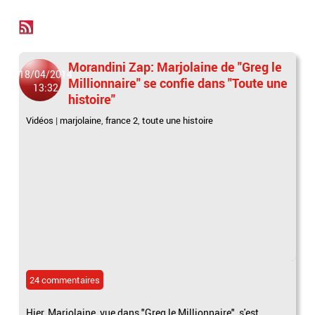
Morandini Zap: Marjolaine de "Greg le
18/04/2014
Millionnaire" se confie dans "Toute une
13:32
histoire"
Vidéos
|
marjolaine
,
france 2
,
toute une histoire
24 commentaires
Hier, Marjolaine, vue dans "Greg le Millionnaire", s'est