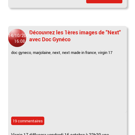
Découvrez les 1ères images de "Next"
14/10/2009
avec Doc Gynéco
16:08
doc gyneco
,
marjolaine
,
next
,
next made in france
,
virgin 17
19 commentaires
Virgin 17 diffusera vendredi 16 octobre à 22h30 une