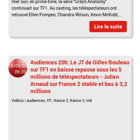
Hier soir, en prime-time, la série "Grey's Anatomy"
continuait sur TF1. Au casting, les téléspectateurs ont
retrouvé Ellen Pompeo, Chandra Wilson, Kevin McKidd,...
Lire la suite
Audiences 20h: Le JT de Gilles Bouleau
15/05/2025
sur TF1 en baisse repasse sous les 5
09:39
millions de téléspectateurs - Julien
Arnaud sur France 2 stable et bas à 3,2
millions
Vidéos
|
audiences
,
tf1
,
france 2
,
france 3
,
m6