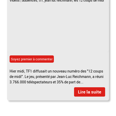
Vidéos
|
audiences
,
tf1
,
jean luc reichmann
,
les 12 coups de midi
Soyez premier à commenter
Hier midi, TF1 diffusait un nouveau numéro des "12 coups
de midi". Le jeu, présenté par Jean-Luc Reichmann, a réuni
3.766.000 téléspectateurs et 35% de part de...
Lire la suite