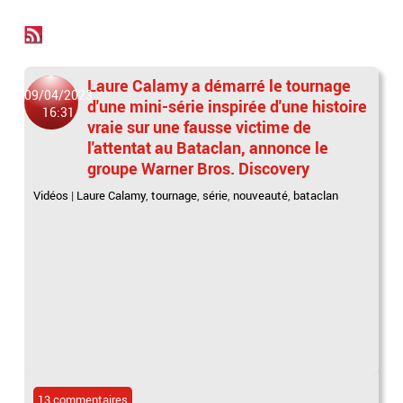
Laure Calamy a démarré le tournage
09/04/2023
d'une mini-série inspirée d'une histoire
16:31
vraie sur une fausse victime de
l'attentat au Bataclan, annonce le
groupe Warner Bros. Discovery
Vidéos
|
Laure Calamy
,
tournage
,
série
,
nouveauté
,
bataclan
13 commentaires