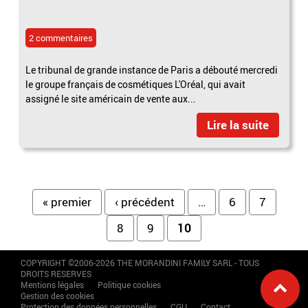
2 commentaires
Le tribunal de grande instance de Paris a débouté mercredi
le groupe français de cosmétiques L'Oréal, qui avait
assigné le site américain de vente aux...
Lire la suite
Pages
« premier
‹ précédent
…
6
7
8
9
10
COPYRIGHT ©2006-2026 THE MORANDINI FAMILY SARL - TOUS
DROITS RESERVES
Mentions légales
Politique cookies
Gestion des cookies
Protection des données personnelles
CGU
Contact