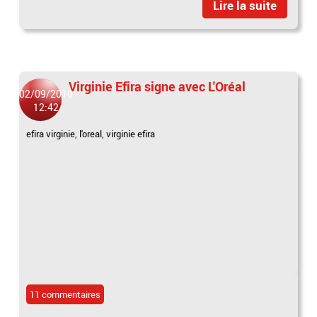
Lire la suite
Virginie Efira signe avec L'Oréal
02/09/2010
12:42
efira virginie
,
l'oreal
,
virginie efira
11 commentaires