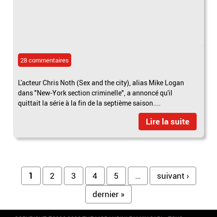
28 commentaires
L'acteur Chris Noth (Sex and the city), alias Mike Logan
dans "New-York section criminelle", a annoncé qu'il
quittait la série à la fin de la septième saison....
Lire la suite
Pages
1
2
3
4
5
…
suivant ›
dernier »