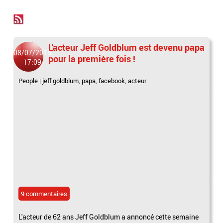
L'acteur Jeff Goldblum est devenu papa
08/07/2015
pour la première fois !
17:09
People
|
jeff goldblum
,
papa
,
facebook
,
acteur
9 commentaires
L'acteur de 62 ans Jeff Goldblum a annoncé cette semaine