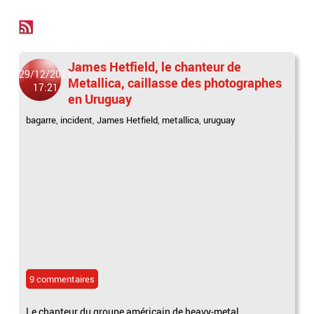
James Hetfield, le chanteur de
29/12/2011
Metallica, caillasse des photographes
17:21
en Uruguay
bagarre
,
incident
,
James Hetfield
,
metallica
,
uruguay
9 commentaires
Le chanteur du groupe américain de heavy-metal