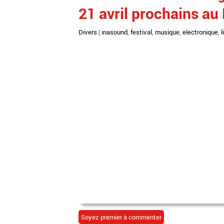
21 avril prochains au 
Divers
|
inasound
,
festival
,
musique
,
electronique
,
l
Soyez premier à commenter