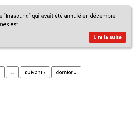
ue "Inasound" qui avait été annulé en décembre
es est...
Lire la suite
…
suivant ›
dernier »