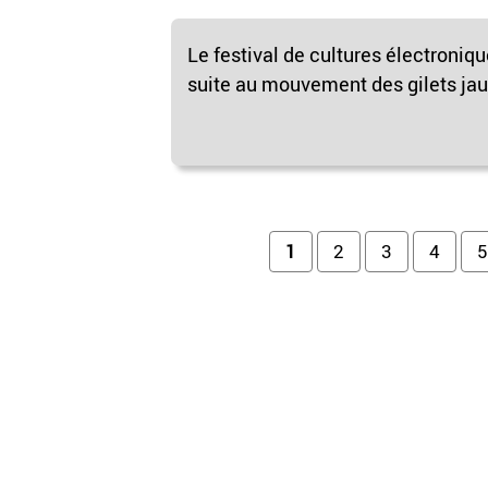
Le festival de cultures électroniq
suite au mouvement des gilets jaun
Pages
1
2
3
4
5