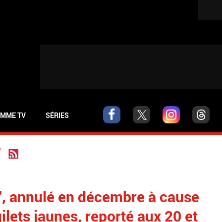
MME TV
SÉRIES
"
d", annulé en décembre à cause
ets jaunes, reporté aux 20 et