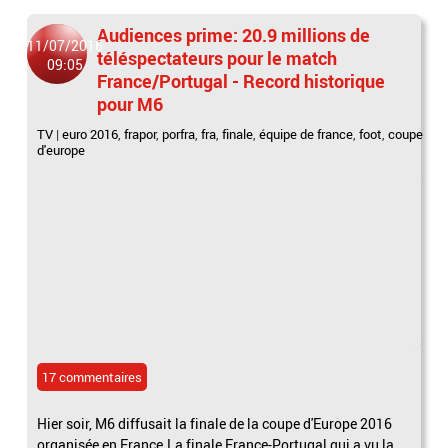
Audiences prime: 20.9 millions de
11/07/2016
téléspectateurs pour le match
09:05
France/Portugal - Record historique
pour M6
TV
|
euro 2016
,
frapor
,
porfra
,
fra
,
finale
,
équipe de france
,
foot
,
coupe
d'europe
17 commentaires
Hier soir, M6 diffusait la finale de la coupe d'Europe 2016
organisée en France.La finale France-Portugal qui a vu la