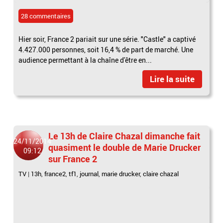
28 commentaires
Hier soir, France 2 pariait sur une série. "Castle" a captivé
4.427.000 personnes, soit 16,4 % de part de marché. Une
audience permettant à la chaîne d'être en...
Lire la suite
Le 13h de Claire Chazal dimanche fait
24/11/2014
quasiment le double de Marie Drucker
09:12
sur France 2
TV
|
13h
,
france2
,
tf1
,
journal
,
marie drucker
,
claire chazal