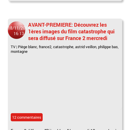
AVANT-PREMIERE: Découvrez les
18/11/2014
1ères images du film catastrophe qui
16:13
sera diffusé sur France 2 mercredi
TV
|
Piège blanc
,
france2
,
catastrophe
,
astrid veillon
,
philippe bas
,
montagne
12 commentaires