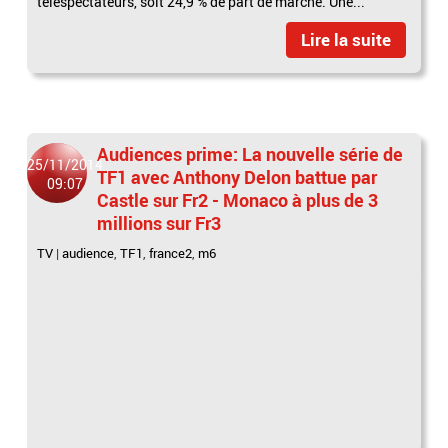
téléspectateurs, soit 24,9 % de part de marché. Une...
Lire la suite
Audiences prime: La nouvelle série de
25/11/2014
TF1 avec Anthony Delon battue par
09:07
Castle sur Fr2 - Monaco à plus de 3
millions sur Fr3
TV
|
audience
,
TF1
,
france2
,
m6