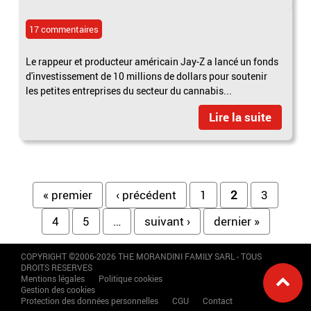
17 commentaires
Le rappeur et producteur américain Jay-Z a lancé un fonds
d'investissement de 10 millions de dollars pour soutenir
les petites entreprises du secteur du cannabis...
Lire la suite
Pages
« premier
‹ précédent
1
2
3
4
5
…
suivant ›
dernier »
COPYRIGHT ©2006-2026 THE MORANDINI FAMILY SARL - TOUS
DROITS RESERVES
Mentions légales
Politique cookies
Gestion des cookies
Protection des données personnelles
CGU
Contact