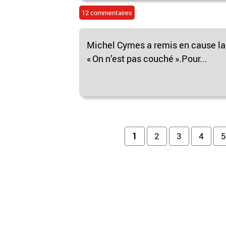
12 commentaires
Michel Cymes a remis en cause la 
« On n’est pas couché ».Pour...
Pages
1
2
3
4
5