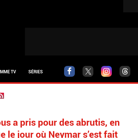
MME TV
SÉRIES
s a pris pour des abrutis, en
e le jour où Neymar s’est fait