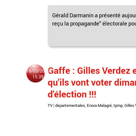
Gérald Darmanin a présenté aujour
reçu la propagande" électorale pou
Gaffe : Gilles Verdez
18/03/2015
15:39
qu'ils vont voter diman
d'élection !!!
TV
|
departementales
,
Enora Malagré
,
tpmp
,
Gilles