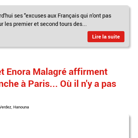
d'hui ses "excuses aux Français qui n'ont pas
r les premier et second tours des...
Lire la suite
 et Enora Malagré affirment
che à Paris... Où il n'y a pas
 Verdez
,
Hanouna