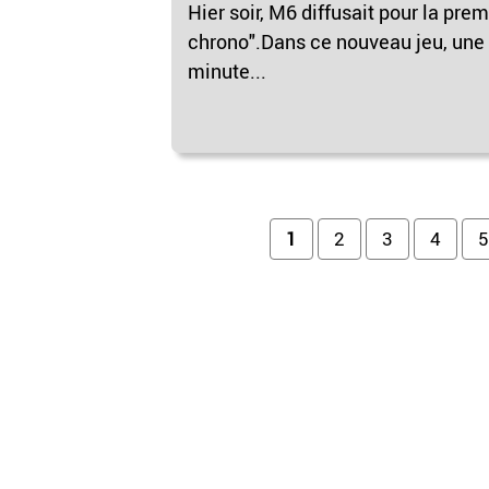
Hier soir, M6 diffusait pour la pre
chrono".Dans ce nouveau jeu, une f
minute...
Pages
1
2
3
4
5