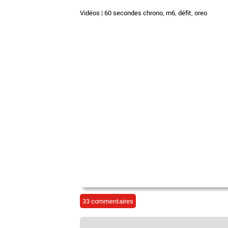
Vidéos
|
60 secondes chrono
,
m6
,
défit
,
oreo
33 commentaires