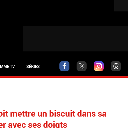
MME TV
SÉRIES
oit mettre un biscuit dans sa
r avec ses doigts