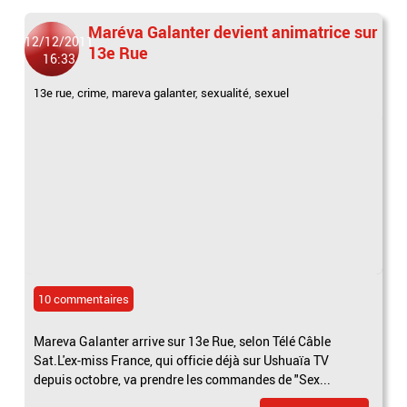
Maréva Galanter devient animatrice sur
12/12/2011
13e Rue
16:33
13e rue
,
crime
,
mareva galanter
,
sexualité
,
sexuel
10 commentaires
Mareva Galanter arrive sur 13e Rue, selon Télé Câble
Sat.L'ex-miss France, qui officie déjà sur Ushuaïa TV
depuis octobre, va prendre les commandes de "Sex...