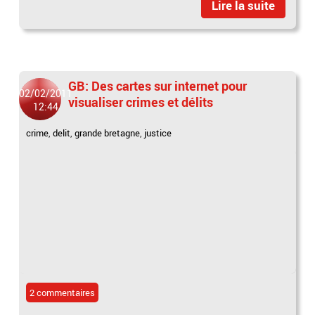
Lire la suite
GB: Des cartes sur internet pour
02/02/2011
visualiser crimes et délits
12:44
crime
,
delit
,
grande bretagne
,
justice
2 commentaires