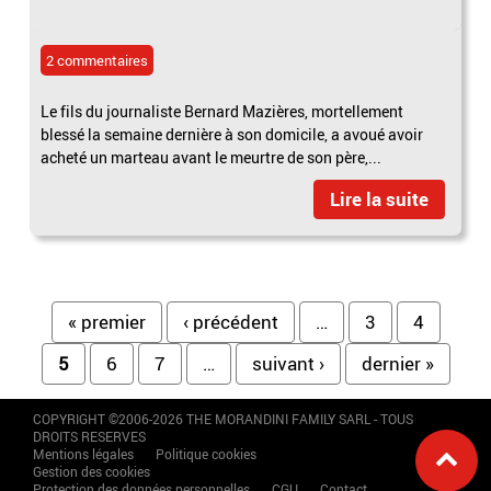
2 commentaires
Le fils du journaliste Bernard Mazières, mortellement
blessé la semaine dernière à son domicile, a avoué avoir
acheté un marteau avant le meurtre de son père,...
Lire la suite
Pages
« premier
‹ précédent
…
3
4
5
6
7
…
suivant ›
dernier »
COPYRIGHT ©2006-2026 THE MORANDINI FAMILY SARL - TOUS
DROITS RESERVES
Mentions légales
Politique cookies
Gestion des cookies
Protection des données personnelles
CGU
Contact