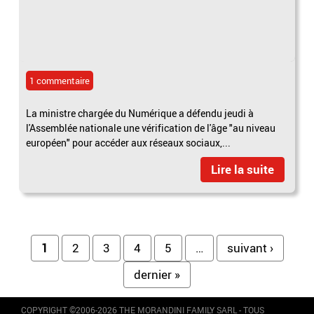
1 commentaire
La ministre chargée du Numérique a défendu jeudi à
l'Assemblée nationale une vérification de l'âge "au niveau
européen" pour accéder aux réseaux sociaux,...
Lire la suite
Pages
1
2
3
4
5
…
suivant ›
dernier »
COPYRIGHT ©2006-2026 THE MORANDINI FAMILY SARL - TOUS