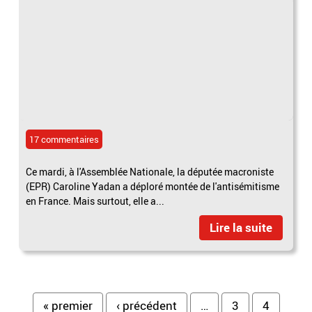
17 commentaires
Ce mardi, à l'Assemblée Nationale, la députée macroniste
(EPR) Caroline Yadan a déploré montée de l'antisémitisme
en France. Mais surtout, elle a...
Lire la suite
Pages
« premier
‹ précédent
…
3
4