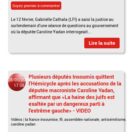
Soyez premier à commenter
Le 12 février, Gabrielle Cathala (LFI) a saisi la justice au
surlendemain d’une séance de questions au gouvernement
où la députée Caroline Yadan interrogeait...
Lire la suite
Plusieurs députés Insoumis quittent
28/01/2025
l'Hémicycle après les accusations de la
17:08
députée macroniste Caroline Yadan,
affirmant que «La haine des juifs est
exaltée par un dangereux parti à
l'extrême gauche» - VIDEO
Vidéos
|
la france insoumise
,
lfi
,
assemblée nationale
,
antisémitisme
,
caroline yadan