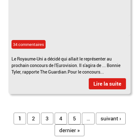
34 commentaires
Le Royaume-Uni a décidé qui allait le représenter au
prochain concours de l'Eurovision. Il s'agira de ... Bonnie
Tyler, rapporte The Guardian.Pour le concours...
Lire la suite
Pages
1
2
3
4
5
…
suivant ›
dernier »