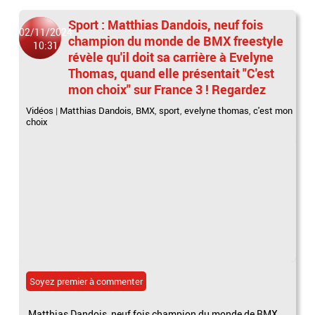
Sport : Matthias Dandois, neuf fois
02/11/2024
champion du monde de BMX freestyle
10:31
révèle qu'il doit sa carrière à Evelyne
Thomas, quand elle présentait "C'est
mon choix" sur France 3 ! Regardez
Vidéos
|
Matthias Dandois
,
BMX
,
sport
,
evelyne thomas
,
c'est mon
choix
Soyez premier à commenter
Matthias Dandois, neuf fois champion du monde de BMX