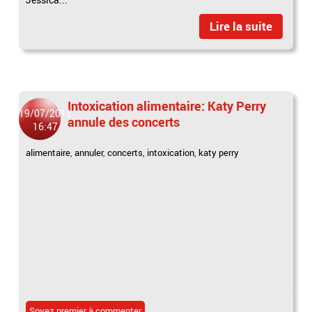
Lire la suite
Intoxication alimentaire: Katy Perry
19/07/2011
annule des concerts
16:47
alimentaire
,
annuler
,
concerts
,
intoxication
,
katy perry
Soyez premier à commenter