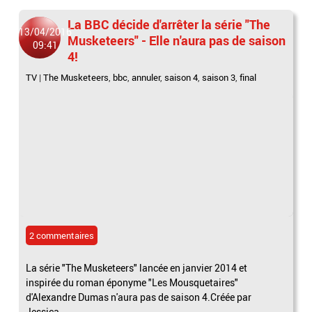
La BBC décide d'arrêter la série "The
13/04/2016
Musketeers" - Elle n'aura pas de saison
09:41
4!
TV
|
The Musketeers
,
bbc
,
annuler
,
saison 4
,
saison 3
,
final
2 commentaires
La série "The Musketeers" lancée en janvier 2014 et
inspirée du roman éponyme "Les Mousquetaires"
d'Alexandre Dumas n'aura pas de saison 4.Créée par
Jessica...