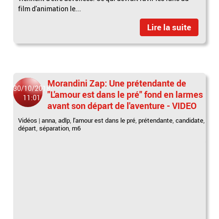
film d'animation le...
Lire la suite
Morandini Zap: Une prétendante de
30/10/2018
"L'amour est dans le pré" fond en larmes
11:01
avant son départ de l'aventure - VIDEO
Vidéos
|
anna
,
adlp
,
l'amour est dans le pré
,
prétendante
,
candidate
,
départ
,
séparation
,
m6