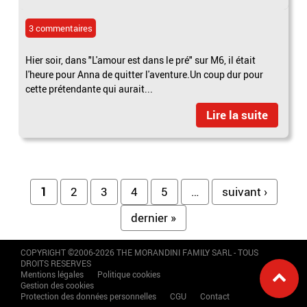
3 commentaires
Hier soir, dans "L'amour est dans le pré" sur M6, il était
l'heure pour Anna de quitter l'aventure.Un coup dur pour
cette prétendante qui aurait...
Lire la suite
Pages
1
2
3
4
5
…
suivant ›
dernier »
COPYRIGHT ©2006-2026 THE MORANDINI FAMILY SARL - TOUS
DROITS RESERVES
Mentions légales
Politique cookies
Gestion des cookies
Protection des données personnelles
CGU
Contact