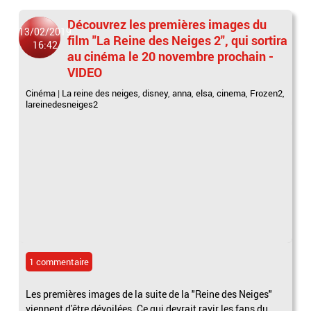
Découvrez les premières images du
13/02/2019
film "La Reine des Neiges 2", qui sortira
16:42
au cinéma le 20 novembre prochain -
VIDEO
Cinéma
|
La reine des neiges
,
disney
,
anna
,
elsa
,
cinema
,
Frozen2
,
lareinedesneiges2
1 commentaire
Les premières images de la suite de la "Reine des Neiges"
viennent d'être dévoilées. Ce qui devrait ravir les fans du