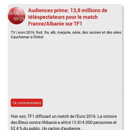
Audiences prime: 13,8 millions de
16/06/2016
téléspectateurs pour le match
09:03
France/Albanie sur TF1
TV
|
euro 2016
,
foot
,
fra
,
alb
,
marjorie
,
série
,
des racines et des ailes
,
Cauchemar à l'hôtel
14 commentaires
Hier soir, TF1 diffusait un match de l'Euro 2016. La victoire
des Bleus contre l'Albanie a attiré 13.814.000 personnes et
52,4 % du public. Un carton d'audience...