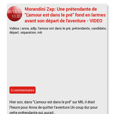
Morandini Zap: Une prétendante de
30/10/2018
"L'amour est dans le pré" fond en larmes
11:01
avant son départ de l'aventure - VIDEO
Vidéos
|
anna
,
adlp
,
l'amour est dans le pré
,
prétendante
,
candidate
,
départ
,
séparation
,
m6
3 commentaires
Hier soir, dans "L'amour est dans le pré" sur M6, il était
l'heure pour Anna de quitter l'aventure.Un coup dur pour
cette prétendante qui aurait...