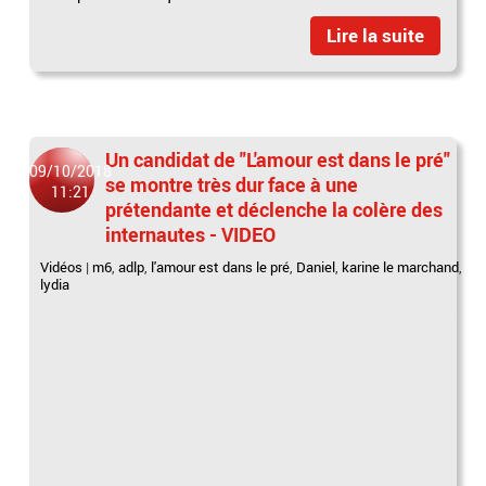
Lire la suite
Un candidat de "L'amour est dans le pré"
09/10/2018
se montre très dur face à une
11:21
prétendante et déclenche la colère des
internautes - VIDEO
Vidéos
|
m6
,
adlp
,
l'amour est dans le pré
,
Daniel
,
karine le marchand
,
lydia