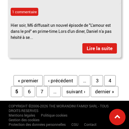
1 commentaire
Hier soir, M6 diffusait un nouvel épisode de "L'amour est
dans le pré" en prime-time.Lors d'un diner, Daniel n'a pas
hésité à se...
Lire la suite
Pages
« premier
‹ précédent
…
3
4
5
6
7
…
suivant ›
dernier »
COPYRIGHT ©2006-2026 THE MORANDINI FAMILY SARL - TOUS
DROITS RESERVES
Mentions légales
Politique cookies
Gestion des cookies
Protection des données personnelles
CGU
Contact