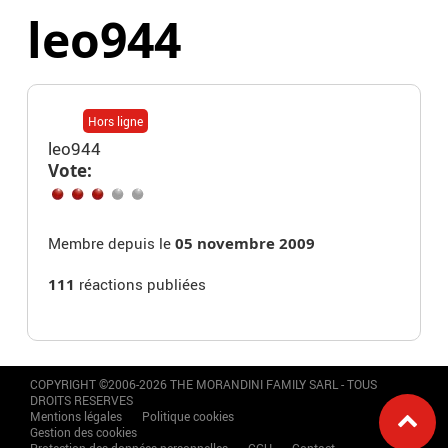
leo944
Hors ligne
leo944
Vote:
Membre depuis le
05 novembre 2009
111
réactions publiées
COPYRIGHT ©2006-2026 THE MORANDINI FAMILY SARL - TOUS
DROITS RESERVES
Mentions légales
Politique cookies
Gestion des cookies