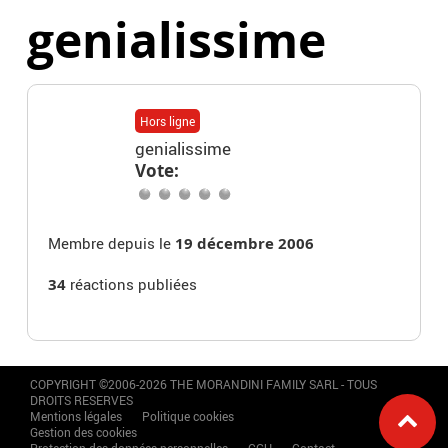
genialissime
Hors ligne
genialissime
Vote:
Membre depuis le
19 décembre 2006
34
réactions publiées
COPYRIGHT ©2006-2026 THE MORANDINI FAMILY SARL - TOUS
DROITS RESERVES
Mentions légales
Politique cookies
Gestion des cookies