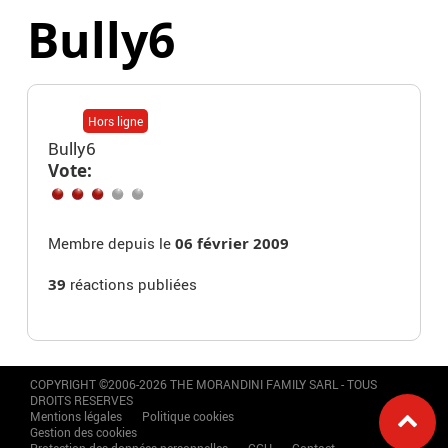
Bully6
Hors ligne
Bully6
Vote:
Membre depuis le
06 février 2009
39
réactions publiées
COPYRIGHT ©2006-2026 THE MORANDINI FAMILY SARL - TOUS
DROITS RESERVES
Mentions légales
Politique cookies
Gestion des cookies