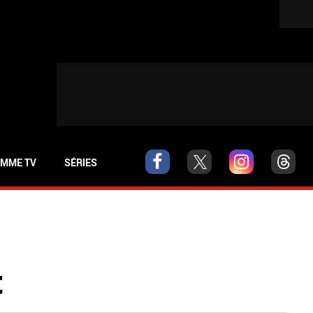
MME TV
SÉRIES
t