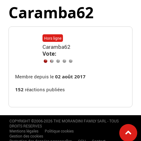
Caramba62
Hors ligne
Caramba62
Vote:
Membre depuis le
02 août 2017
152
réactions publiées
COPYRIGHT ©2006-2026 THE MORANDINI FAMILY SARL - TOUS
DROITS RESERVES
Mentions légales
Politique cookies
Gestion des cookies