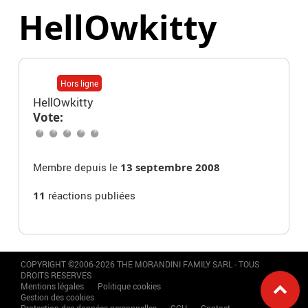
HellOwkitty
Hors ligne
HellOwkitty
Vote:
Membre depuis le
13 septembre 2008
11
réactions publiées
COPYRIGHT ©2006-2026 THE MORANDINI FAMILY SARL - TOUS
DROITS RESERVES
Mentions légales
Politique cookies
Gestion des cookies