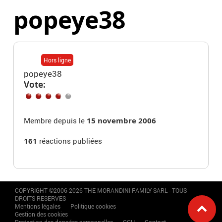
popeye38
Hors ligne
popeye38
Vote:
Membre depuis le
15 novembre 2006
161
réactions publiées
COPYRIGHT ©2006-2026 THE MORANDINI FAMILY SARL - TOUS
DROITS RESERVES
Mentions légales
Politique cookies
Gestion des cookies