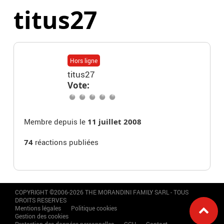
titus27
Hors ligne
titus27
Vote:
Membre depuis le
11 juillet 2008
74
réactions publiées
COPYRIGHT ©2006-2026 THE MORANDINI FAMILY SARL - TOUS
DROITS RESERVES
Mentions légales
Politique cookies
Gestion des cookies