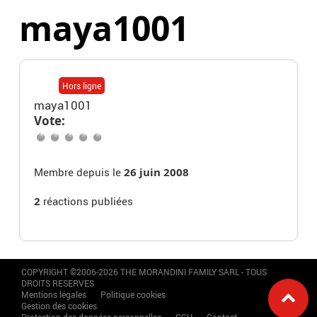
maya1001
Hors ligne
maya1001
Vote:
Membre depuis le
26 juin 2008
2
réactions publiées
COPYRIGHT ©2006-2026 THE MORANDINI FAMILY SARL - TOUS
DROITS RESERVES
Mentions légales
Politique cookies
Gestion des cookies