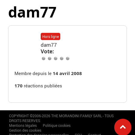
dam77
Hors ligne
dam77
Vote:
Membre depuis le
14 avril 2008
170
réactions publiées
COPYRIGHT ©2006-2026 THE MORANDINI FAMILY SARL - TOUS
DROITS RESERVES
Mentions légales
Politique cookies
Gestion des cookies