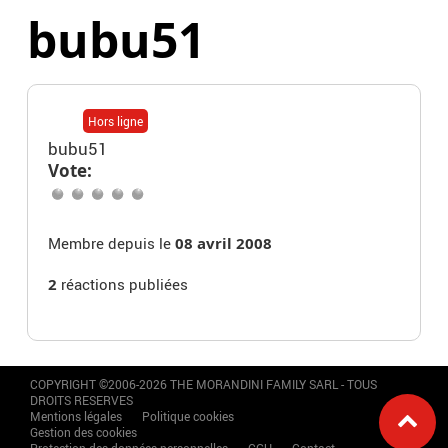
bubu51
Hors ligne
bubu51
Vote:
Membre depuis le
08 avril 2008
2
réactions publiées
COPYRIGHT ©2006-2026 THE MORANDINI FAMILY SARL - TOUS
DROITS RESERVES
Mentions légales
Politique cookies
Gestion des cookies