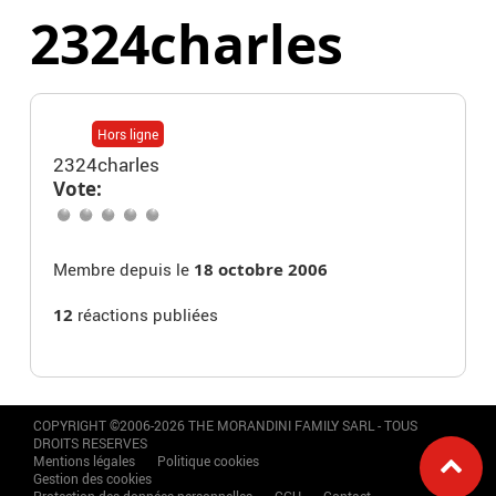
2324charles
Hors ligne
2324charles
Vote:
Membre depuis le
18 octobre 2006
12
réactions publiées
COPYRIGHT ©2006-2026 THE MORANDINI FAMILY SARL - TOUS
DROITS RESERVES
Mentions légales
Politique cookies
Gestion des cookies