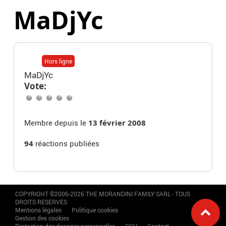
MaDjYc
Hors ligne
MaDjYc
Vote:
Membre depuis le
13 février 2008
94
réactions publiées
COPYRIGHT ©2006-2026 THE MORANDINI FAMILY SARL - TOUS
DROITS RESERVES
Mentions légales
Politique cookies
Gestion des cookies