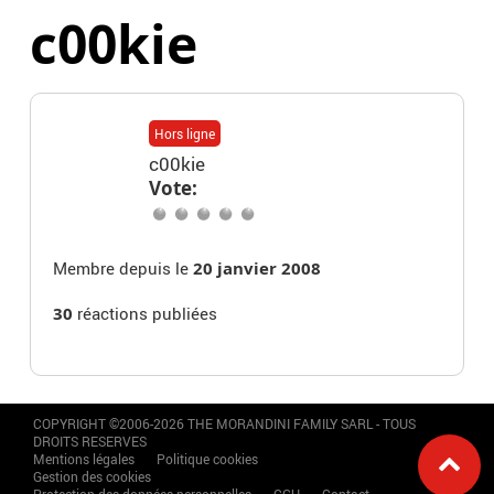
c00kie
Hors ligne
c00kie
Vote:
Membre depuis le
20 janvier 2008
30
réactions publiées
COPYRIGHT ©2006-2026 THE MORANDINI FAMILY SARL - TOUS
DROITS RESERVES
Mentions légales
Politique cookies
Gestion des cookies