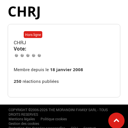
CHRJ
Hors ligne
CHRJ
Vote:
Membre depuis le
18 janvier 2008
250
réactions publiées
COPYRIGHT ©2006-2026 THE MORANDINI FAMILY SARL - TOUS
DROITS RESERVES
Mentions légales
Politique cookies
Gestion des cookies