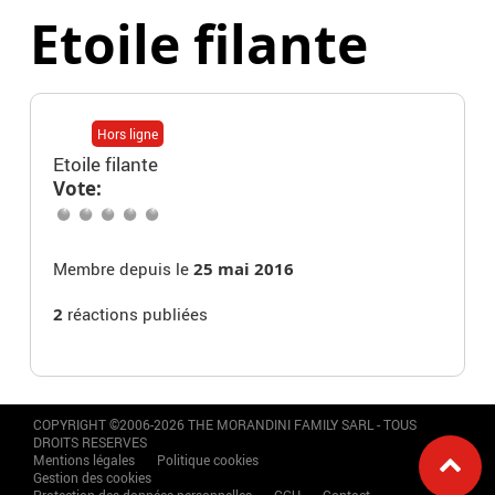
Etoile filante
Hors ligne
Etoile filante
Vote:
Membre depuis le
25 mai 2016
2
réactions publiées
COPYRIGHT ©2006-2026 THE MORANDINI FAMILY SARL - TOUS
DROITS RESERVES
Mentions légales
Politique cookies
Gestion des cookies