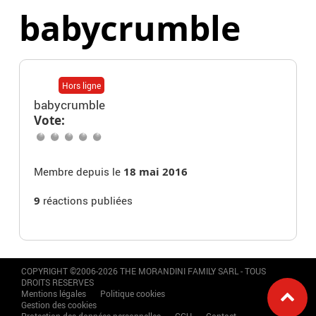
babycrumble
Hors ligne
babycrumble
Vote:
Membre depuis le
18 mai 2016
9
réactions publiées
COPYRIGHT ©2006-2026 THE MORANDINI FAMILY SARL - TOUS
DROITS RESERVES
Mentions légales
Politique cookies
Gestion des cookies