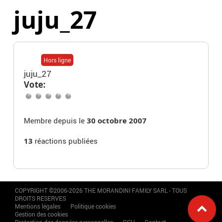
juju_27
Hors ligne
juju_27
Vote:
Membre depuis le
30 octobre 2007
13
réactions publiées
COPYRIGHT ©2006-2026 THE MORANDINI FAMILY SARL - TOUS
DROITS RESERVES
Mentions légales
Politique cookies
Gestion des cookies