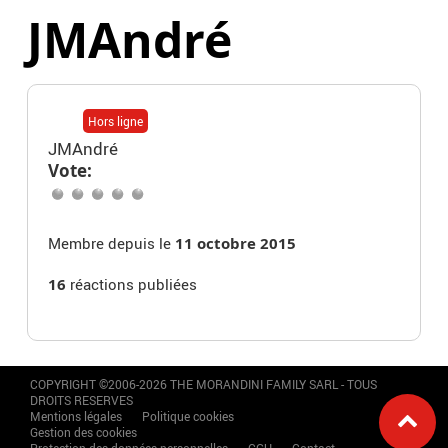
JMAndré
Hors ligne
JMAndré
Vote:
Membre depuis le
11 octobre 2015
16
réactions publiées
COPYRIGHT ©2006-2026 THE MORANDINI FAMILY SARL - TOUS
DROITS RESERVES
Mentions légales
Politique cookies
Gestion des cookies