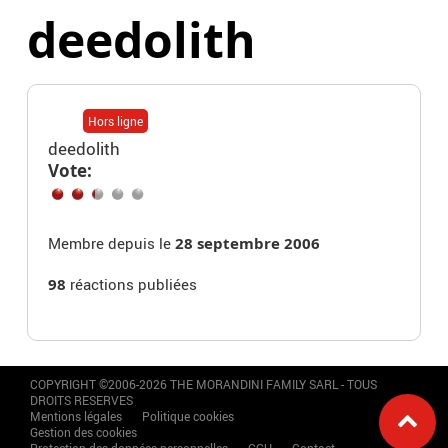
deedolith
Hors ligne
deedolith
Vote:
Membre depuis le
28 septembre 2006
98
réactions publiées
COPYRIGHT ©2006-2026 THE MORANDINI FAMILY SARL - TOUS
DROITS RESERVES
Mentions légales
Politique cookies
Gestion des cookies