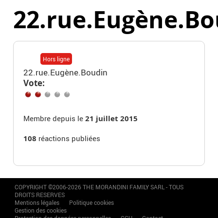
22.rue.Eugène.Bo
Hors ligne
22.rue.Eugène.Boudin
Vote:
Membre depuis le
21 juillet 2015
108
réactions publiées
COPYRIGHT ©2006-2026 THE MORANDINI FAMILY SARL - TOUS
DROITS RESERVES
Mentions légales
Politique cookies
Gestion des cookies