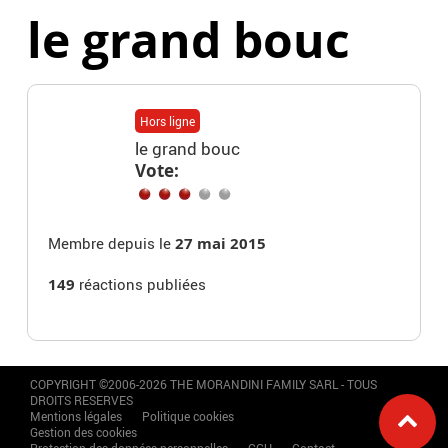
le grand bouc
Hors ligne
le grand bouc
Vote:
Membre depuis le
27 mai 2015
149
réactions publiées
COPYRIGHT ©2006-2026 THE MORANDINI FAMILY SARL - TOUS
DROITS RESERVES
Mentions légales
Politique cookies
Gestion des cookies